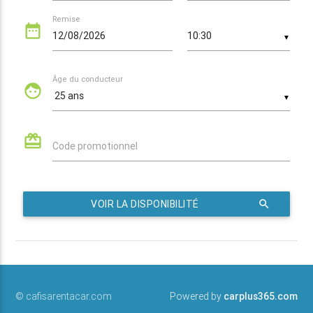
Remise
date_range
▼
Âge du conducteur
face
▼
card_giftcard
Code promotionnel
VOIR LA DISPONIBILITÉ
search
© cafisarentacar.com
Powered by
carplus365.com