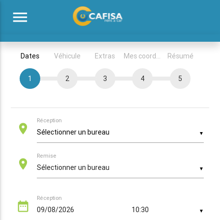
menu
Dates
Véhicule
Extras
Mes coordonnées
Résumé
1
2
3
4
5
Réception
location_on
▼
Remise
location_on
▼
Réception
date_range
▼